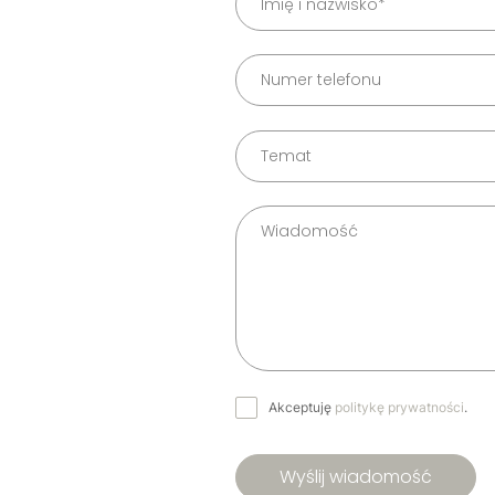
Akceptuję
politykę prywatności
.
Wyślij wiadomość