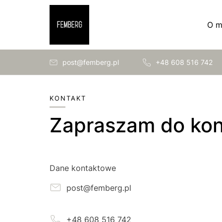
O m
post@femberg.pl
+48 608 516 742
KONTAKT
Zapraszam do ko
Dane kontaktowe
post@femberg.pl
+48 608 516 742